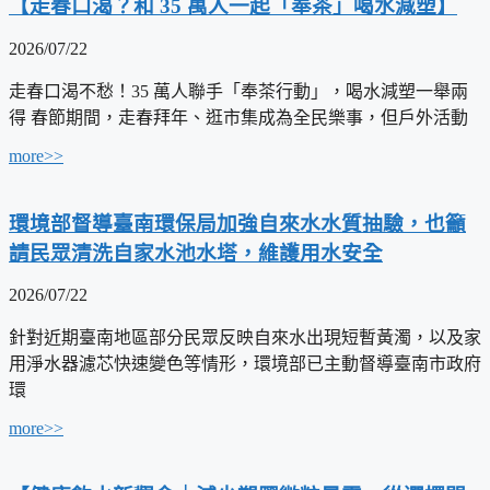
【走春口渴？和 35 萬人一起「奉茶」喝水減塑】
2026/07/22
走春口渴不愁！35 萬人聯手「奉茶行動」，喝水減塑一舉兩
得 春節期間，走春拜年、逛市集成為全民樂事，但戶外活動
more>>
環境部督導臺南環保局加強自來水水質抽驗，也籲
請民眾清洗自家水池水塔，維護用水安全
2026/07/22
針對近期臺南地區部分民眾反映自來水出現短暫黃濁，以及家
用淨水器濾芯快速變色等情形，環境部已主動督導臺南市政府
環
more>>